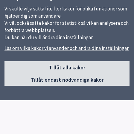
Vi skulle vilja sätta lite fler kakor för olika funktioner som
hjälper dig som användare.
Vi vill också sätta kakor för statistik så vi kan analysera och
förbättra webbplatsen.
Du kan när du vill ändra dina inställningar.
Läs om vilka kakor vi använder och ändra dina inställningar
Sidfot
Tillåt alla kakor
Huvudmeny
Tillåt endast nödvändiga kakor
Start
Nyheter
Om skolan
Program
Våra idrotter
Inför gymnasievalet
Elevhälsa
Biblioteket