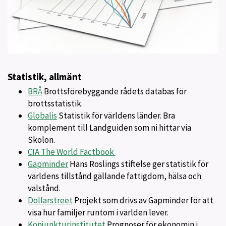
Statistik, allmänt
BRÅ
Brottsförebyggande rådets databas för
brottsstatistik.
Globalis
Statistik för världens länder. Bra
komplement till Landguiden som ni hittar via
Skolon.
CIA The World Factbook
Gapminder
Hans Roslings stiftelse ger statistik för
världens tillstånd gällande fattigdom, hälsa och
välstånd.
Dollarstreet
Projekt som drivs av Gapminder för att
visa hur familjer runtom i världen lever.
Konjunkturinstitutet
Prognoser för ekonomin i