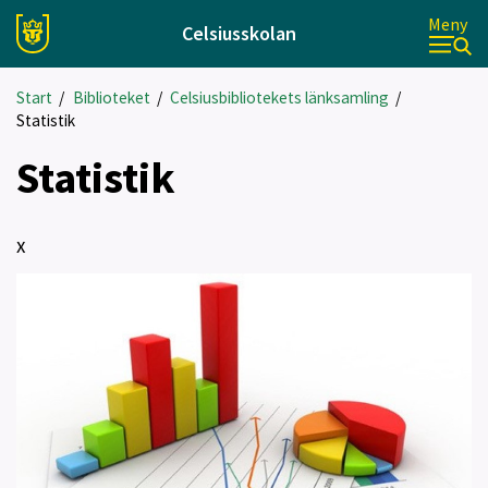
Meny
Celsiusskolan
Start
/
Biblioteket
/
Celsiusbibliotekets länksamling
/
Statistik
Statistik
x