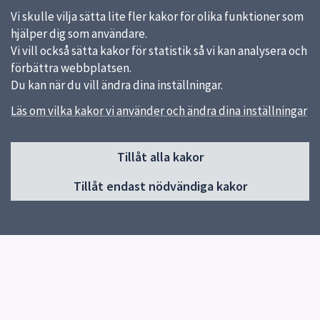
Vi skulle vilja sätta lite fler kakor för olika funktioner som
hjälper dig som användare.
Vi vill också sätta kakor för statistik så vi kan analysera och
förbättra webbplatsen.
Du kan när du vill ändra dina inställningar.
Läs om vilka kakor vi använder och ändra dina inställningar
Sidfot
Tillåt alla kakor
Huvudmeny
Tillåt endast nödvändiga kakor
Start
Nyheter
Om skolan
Program
Våra idrotter
Inför gymnasievalet
Elevhälsa
Biblioteket