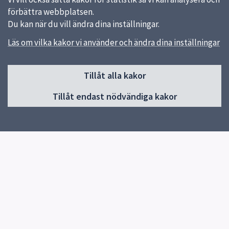
förbättra webbplatsen.
Du kan när du vill ändra dina inställningar.
Läs om vilka kakor vi använder och ändra dina inställningar
Sidfot
Tillåt alla kakor
Huvudmeny
Tillåt endast nödvändiga kakor
Start
Nyheter
Om skolan
Program
Våra idrotter
Inför gymnasievalet
Elevhälsa
Biblioteket
För elever & vårdnadshavare
Kontaktuppgifter och öppettider