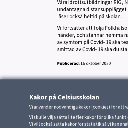
Våra idrottsutbildningar RIG,
undantagna distansupplägget o
läser också heltid på skolan.
Vi fortsätter att följa Folkhä
händer, och stannar hemma nä
av symtom på Covid- 19 ska tes
smittad av Covid- 19 ska du s
Publicerad:
16 oktober 2020
Kakor på Celsiusskolan
Vi använder nödvändiga kakor (cookies) för att 
Vi skulle vilja sätta lite fler kakor för olika fu
Vi vill också sätta kakor för statistik så vi kan 