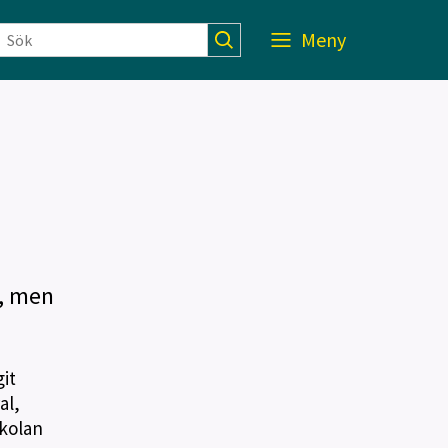
Meny
s, men
it
al,
skolan