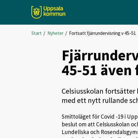
Start
/
Nyheter
/
Fortsatt fjärrundervisning v 45-51
Fjärrunderv
45-51 även 
Celsiusskolan fortsätter
med ett nytt rullande s
Smittoläget för Covid -19 i Upp
beslut om att Celsiusskolan o
Lundellska och Rosendalsgymna