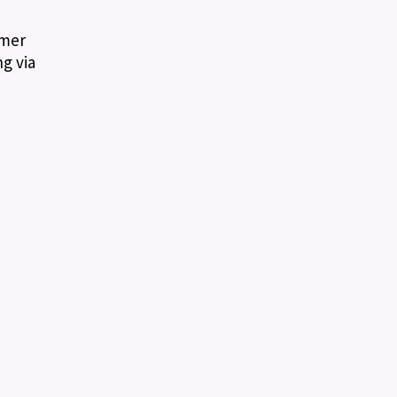
mmer
g via