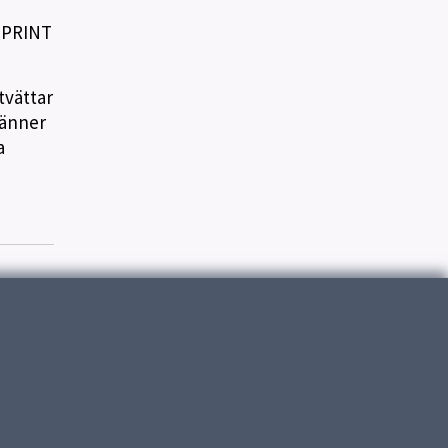
 SPRINT
tvättar
känner
a