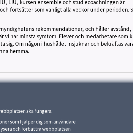
 NIU, LIU, kursen ensemble och studiecoachningen är
ch fortsätter som vanligt alla veckor under perioden.
lsomyndighetens rekommendationer, och håller avstånd, 
r vi har minsta symtom. Elever och medarbetare som 
ta sig. Om någon i hushållet insjuknar och bekräftas var
tanna hemma.
webbplatsen ska fungera.
nktioner som hjälper dig som användare.
analysera och förbättra webbplatsen.