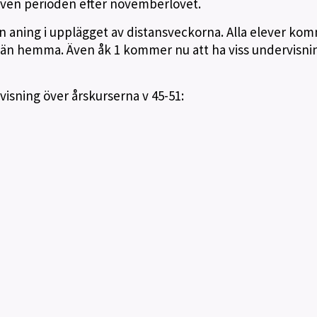
även perioden efter novemberlovet.
en aning i upplägget av distansveckorna. Alla elever ko
an än hemma. Även åk 1 kommer nu att ha viss undervisnin
visning över årskurserna v 45-51: