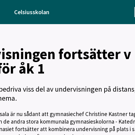
Celsiusskolan
isningen fortsätter v
för åk 1
 bedriva viss del av undervisningen på distan
chema.
sala är nu sådant att gymnasiechef Christine Kastner tag
ch de andra stora kommunala gymnasieskolorna - Katedr
siet fortsätter att kombinera undervisning på plats i 