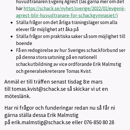
huvudtränaren Evgenij Agrest (läs gärna mer om det
här
https://schack.se/nyhet/sverige/2022/02/evgenij-
agrest-blir-huvudtranare-for-schackgymnasiet/)
Ställa frågor om det årliga träningsläger som alla
elever får möjlighet att åka på
Ställa frågor om praktiska saker så som möjlighet till
boende
Få en redogörelse av hur Sveriges schackförbund ser
på denna stora satsning på en nationell
schackutbildning av vice ordförande Erik Malmstig
och generalsekreterare Tomas Kvist.
Anmäl er till träffen senast tisdag 8:e mars
till tomas.kvist@schack.se så skickar vi ut en
möteslänk.
Har ni frågor och funderingar redan nu så får ni
gärna ställa dessa Erik Malmstig
på erik.malmstig@schack.se eller 076-850 80 28