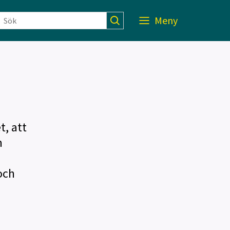
Meny
t, att
m
och