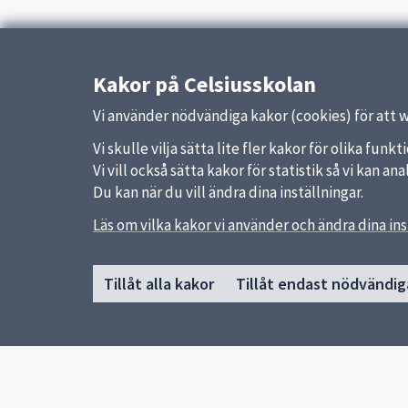
Kakor på Celsiusskolan
Vi använder nödvändiga kakor (cookies) för att 
Vi skulle vilja sätta lite fler kakor för olika fu
Vi vill också sätta kakor för statistik så vi kan 
Du kan när du vill ändra dina inställningar.
Läs om vilka kakor vi använder och ändra dina ins
Sidfot
Huvudmeny
Snabb
Tillåt alla kakor
Tillåt endast nödvändig
Start
Uppsal
Nyheter
Skolver
Om skolan
Program
Våra idrotter
Inför gymnasievalet