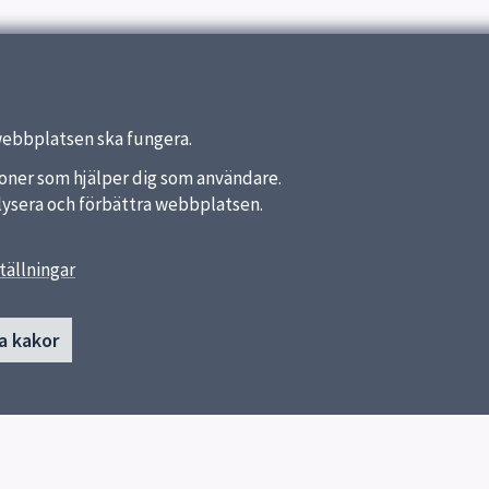
webbplatsen ska fungera.
nktioner som hjälper dig som användare.
analysera och förbättra webbplatsen.
tällningar
länkar
Kontakt
a kakor
Celsiusskolan
a kommun
018-727 28 00
ket
Skicka e-post
Fler kontaktvägar