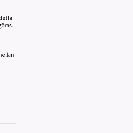
detta
göras.
mellan