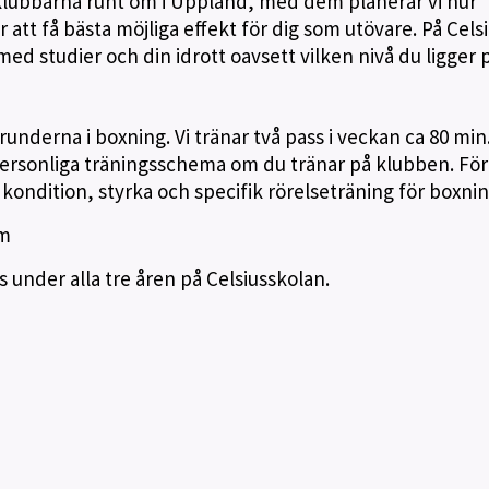
klubbarna runt om i Uppland, med dem planerar vi hur
 att få bästa möjliga effekt för dig som utövare. På Cels
 med studier och din idrott oavsett vilken nivå du ligger 
runderna i boxning. Vi tränar två pass i veckan ca 80 min
 personliga träningsschema om du tränar på klubben. Fö
kondition, styrka och specifik rörelseträning för boxnin
am
s under alla tre åren på Celsiusskolan.