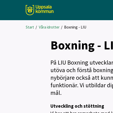
Start
/
Våra idrotter
/
Boxning - LIU
Boxning - L
På LIU Boxning utvecklar
utöva och förstå boxnin
nybörjare också att kunna
funktionär. Vi utbildar d
mål.
Utveckling och stöttning