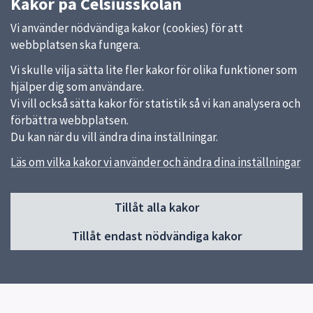
Kakor på Celsiusskolan
Vi använder nödvändiga kakor (cookies) för att
webbplatsen ska fungera.
Vi skulle vilja sätta lite fler kakor för olika funktioner som
hjälper dig som användare.
Vi vill också sätta kakor för statistik så vi kan analysera och
förbättra webbplatsen.
Du kan när du vill ändra dina inställningar.
Läs om vilka kakor vi använder och ändra dina inställningar
Sidfot
Tillåt alla kakor
Huvudmeny
Tillåt endast nödvändiga kakor
Start
Nyheter
Om skolan
Program
Våra idrotter