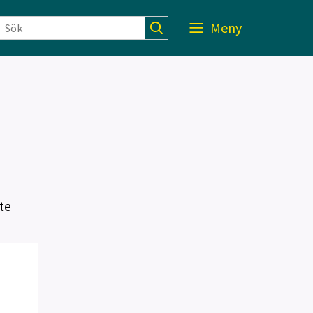
Meny
h
te