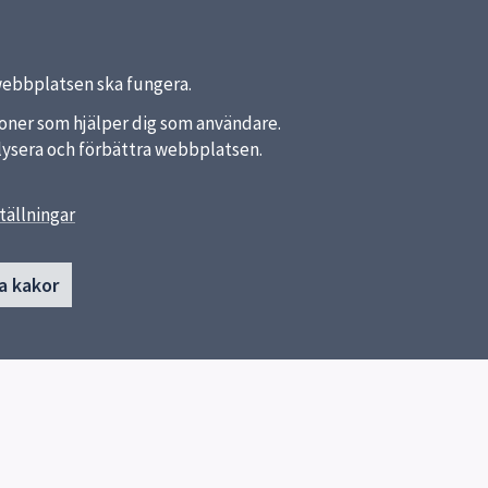
webbplatsen ska fungera.
nktioner som hjälper dig som användare.
analysera och förbättra webbplatsen.
tällningar
länkar
Kontakt
a kakor
Celsiusskolan
a kommun
018-727 28 00
ket
Skicka e-post
Fler kontaktvägar