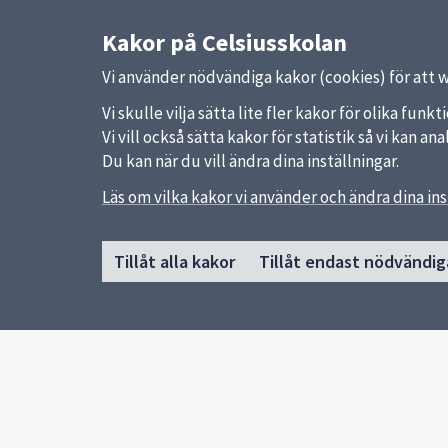
Kakor på Celsiusskolan
Vi använder nödvändiga kakor (cookies) för att 
Vi skulle vilja sätta lite fler kakor för olika fu
Vi vill också sätta kakor för statistik så vi kan 
Du kan när du vill ändra dina inställningar.
Läs om vilka kakor vi använder och ändra dina ins
Sidfot
Huvudmeny
Snabb
Tillåt alla kakor
Tillåt endast nödvändig
Start
Uppsal
Nyheter
Skolver
Om skolan
Program
Våra idrotter
Inför gymnasievalet
Elevhälsa
Biblioteket