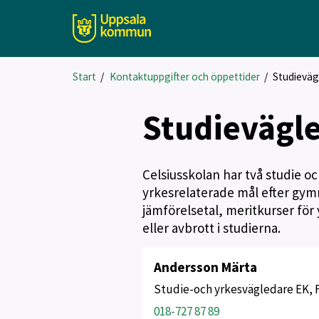
Start
/
Kontaktuppgifter och öppettider
/
Studieväg
Studievägl
Celsiusskolan har två studie oc
yrkesrelaterade mål efter gymn
jämförelsetal, meritkurser fö
eller avbrott i studierna.
Andersson Märta
Studie-och yrkesvägledare EK, 
018-727 87 89