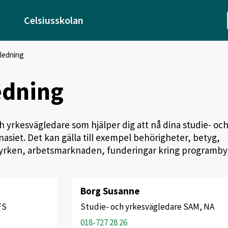
Celsiusskolan
ledning
edning
h yrkesvägledare som hjälper dig att nå dina studie- oc
asiet. Det kan gälla till exempel behörigheter, betyg,
r yrken, arbetsmarknaden, funderingar kring programby
Borg Susanne
FS
Studie- och yrkesvägledare SAM, NA
018-727 28 26