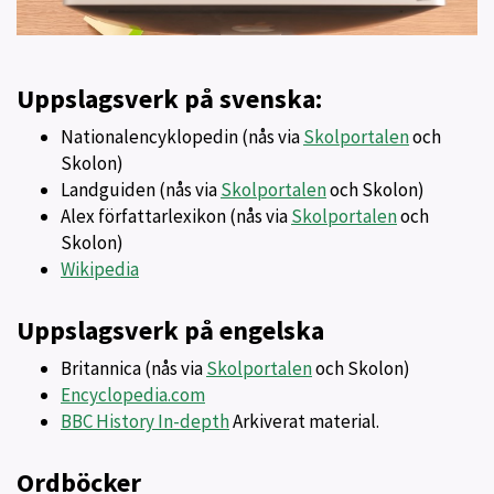
Uppslagsverk på svenska:
Nationalencyklopedin (nås via
Skolportalen
och
Skolon)
Landguiden (nås via
Skolportalen
och Skolon)
Alex författarlexikon (nås via
Skolportalen
och
Skolon)
Wikipedia
Uppslagsverk på engelska
Britannica (nås via
Skolportalen
och Skolon)
Encyclopedia.com
BBC History In-depth
Arkiverat material.
Ordböcker