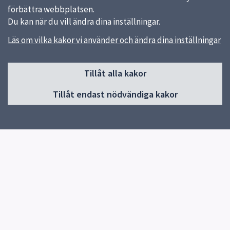
förbättra webbplatsen.
Du kan när du vill ändra dina inställningar.
Läs om vilka kakor vi använder och ändra dina inställningar
Sidfot
Tillåt alla kakor
Huvudmeny
Tillåt endast nödvändiga kakor
Start
Nyheter
Om skolan
Program
Våra idrotter
Inför gymnasievalet
Elevhälsa
Biblioteket
För elever & vårdnadshavare
Kontaktuppgifter och öppettider